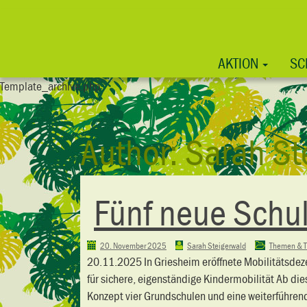
AKTION
SC
Template_archive.php
Author:
Sarah St
Fünf neue Schul
20. November 2025
Sarah Steigerwald
Themen & T
20.11.2025 In Griesheim eröffnete Mobilitätsdeze
für sichere, eigenständige Kindermobilität Ab di
Konzept vier Grundschulen und eine weiterführen