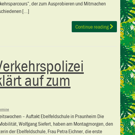
rkehrsparcours“, der zum Ausprobieren und Mitmachen
rschiedenen […]
Continue reading
Verkehrspolizei
klärt auf zum
ermine
eitswochen – Auftakt Ebelfeldschule in Praunheim Die
r Mobilität, Wolfgang Siefert, haben am Montagmorgen, den
in der Ebelfeldschule, Frau Petra Eichner, die erste