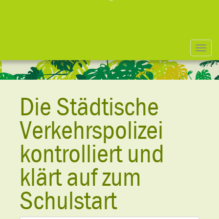
Togg
navi
Die Städtische
Verkehrspolizei
kontrolliert und
klärt auf zum
Schulstart