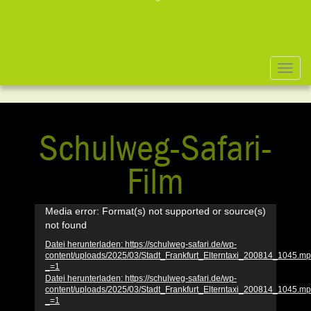
Togg
navi
Schulweg-Safari-
Film
Video-
Media error: Format(s) not supported or source(s)
not found
Player
Datei herunterladen: https://schulweg-safari.de/wp-
content/uploads/2025/03/Stadt_Frankfurt_Elterntaxi_200814_1045.m
_=1
Datei herunterladen: https://schulweg-safari.de/wp-
content/uploads/2025/03/Stadt_Frankfurt_Elterntaxi_200814_1045.m
_=1